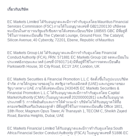
เกี่ยวกับบริษัท
EC Markets Limited ได้รับอนุญาตและมีการกำกับดูแลโดย Mauritius Financial
Services Commission (FSC) ภายใต้ใบอนุญาตเลขที่ GB21200130 บริษัทจด
ทะเบียนในสาธารณรัฐมอริเชียสภายใต้เลขทะเบียนบริษัท 188565 GBC มีที่อยู่ที่
ใช้ในการจดทะเบียนคือ The Cyberati Lounge, Ground Floor, The Catalyst,
Silicon Avenue, 40 Cybercity, 72201, Ebene, Republic of Mauritius
EC Markets Group Ltd ได้รับอนุญาตและมีการกำกับดูแลโดย Financial
Conduct Authority (FCA), FRN: 571881 EC Markets Group Ltd จดทะเบียนใน
ประเทศอังกฤษและเวลส์ (เลขที่ 07601714) มีที่อยู่ที่ใช้ในการจดทะเบียนคือ
Parksworth House, 30 City Road, EC1Y 2AY, London, UK
EC Markets Securities & Financial Promotion L.L.C จัดตั้งขึ้นในรูปแบบบริษัท
จำกัด ภายใต้กฎหมายของดูไบ สหรัฐอาหรับเอมิเรตส์ (UAE) และกฎหมายของ
รัฐบาลกลาง UAE ภายใต้เลขทะเบียน 2430405 EC Markets Securities &
Financial Promotion L.L.C ได้รับอนุญาตและมีการกำกับดูแลโดย Capital
Market Authority (CMA) (ใบอนุญาตเลขที่ 20200000281) และถือใบอนุญาต
ประเภทที่ 5: การจัดอันดับและการให้คำแนะนำ บริษัทไม่ได้รับอนุญาตให้ถือ
ครองทรัพย์สินหรือเงินของลูกค้า มีที่อยู่ที่ใช้ในการจดทะเบียนคือ Office 1801,
18th Floor, Magnum Opus Tower, Al Thanayah 1, TECOM C, Sheikh Zayed
Road, Barsha Heights, Dubai, UAE
EC Markets Financial Limited ได้รับอนุญาตและมีการกำกับดูแลโดย South
Africa Financial Sector Conduct Authority (FSCA) ใบอนุญาตเลขที่ 51886 EC