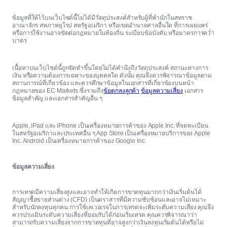
ข้อมูลที่ให้ไว้บนเว็บไซต์นี้ไม่ได้มีวัตถุประสงค์สำหรับผู้ที่พำนักในสหราช
อาณาจักร สหภาพยุโรป สหรัฐอเมริกา หรือเขตอำนาจศาลอื่นใด ที่การเผยแพร่
หรือการใช้งานอาจขัดต่อกฎหมายในท้องถิ่น ระเบียบข้อบังคับ หรือมาตรการคว่ำ
บาตร
เนื้อหาบนเว็บไซต์นี้ถูกจัดทำขึ้นโดยไม่ได้คำนึงถึงวัตถุประสงค์ สถานะทางการ
เงิน หรือความต้องการเฉพาะของบุคคลใด ดังนั้น คุณจึงควรพิจารณาข้อมูลตาม
สถานการณ์ที่เกี่ยวข้อง และควรศึกษาข้อมูลในเอกสารที่เกี่ยวข้องบนหน้า
กฎหมายของ EC Markets ซึ่งรวมถึง
ข้อตกลงลูกค้า
ข้อมูลความเสี่ยง
เอกสาร
ข้อมูลสำคัญ และเอกสารสำคัญอื่น ๆ
Apple, iPad และ iPhone เป็นเครื่องหมายการค้าของ Apple Inc. ที่จดทะเบียน
ในสหรัฐอเมริกาและประเทศอื่น ๆ App Store เป็นเครื่องหมายบริการของ Apple
Inc. Android เป็นเครื่องหมายการค้าของ Google Inc.
ข้อมูลความเสี่ยง
การเทรดมีความเสี่ยงสูงและอาจทำให้เกิดการขาดทุนมากกว่าเงินเริ่มต้นได้
สัญญาซื้อขายส่วนต่าง (CFD) เป็นตราสารที่มีความซับซ้อนและอาจไม่เหมาะ
สำหรับนักลงทุนทุกคน การใช้เลเวอเรจในการเทรดจะเพิ่มระดับความเสี่ยง คุณจึง
ควรประเมินระดับความเสี่ยงที่ยอมรับได้ก่อนเริ่มเทรด คุณควรพิจารณาว่า
สามารถรับความเสี่ยงจากการขาดทุนที่อาจสูงกว่าเงินลงทุนเริ่มต้นได้หรือไม่