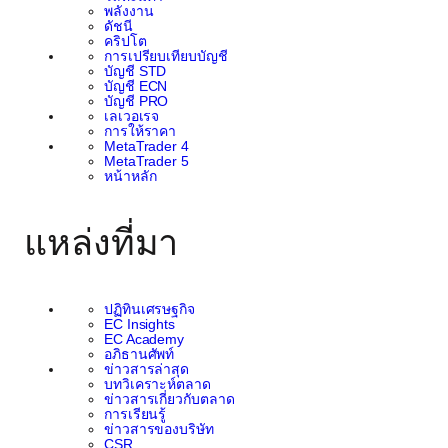
พลังงาน
ดัชนี
คริปโต
การเปรียบเทียบบัญชี
บัญชี STD
บัญชี ECN
บัญชี PRO
เลเวอเรจ
การให้ราคา
MetaTrader 4
MetaTrader 5
หน้าหลัก
แหล่งที่มา
ปฏิทินเศรษฐกิจ
EC Insights
EC Academy
อภิธานศัพท์
ข่าวสารล่าสุด
บทวิเคราะห์ตลาด
ข่าวสารเกี่ยวกับตลาด
การเรียนรู้
ข่าวสารของบริษัท
CSR