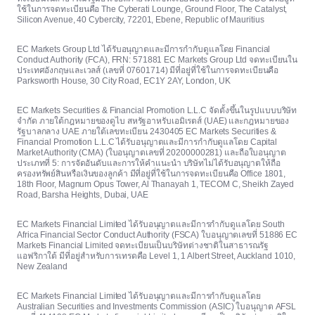
ใช้ในการจดทะเบียนคือ The Cyberati Lounge, Ground Floor, The Catalyst,
Silicon Avenue, 40 Cybercity, 72201, Ebene, Republic of Mauritius
EC Markets Group Ltd ได้รับอนุญาตและมีการกำกับดูแลโดย Financial
Conduct Authority (FCA), FRN: 571881 EC Markets Group Ltd จดทะเบียนใน
ประเทศอังกฤษและเวลส์ (เลขที่ 07601714) มีที่อยู่ที่ใช้ในการจดทะเบียนคือ
Parksworth House, 30 City Road, EC1Y 2AY, London, UK
EC Markets Securities & Financial Promotion L.L.C จัดตั้งขึ้นในรูปแบบบริษัท
จำกัด ภายใต้กฎหมายของดูไบ สหรัฐอาหรับเอมิเรตส์ (UAE) และกฎหมายของ
รัฐบาลกลาง UAE ภายใต้เลขทะเบียน 2430405 EC Markets Securities &
Financial Promotion L.L.C ได้รับอนุญาตและมีการกำกับดูแลโดย Capital
Market Authority (CMA) (ใบอนุญาตเลขที่ 20200000281) และถือใบอนุญาต
ประเภทที่ 5: การจัดอันดับและการให้คำแนะนำ บริษัทไม่ได้รับอนุญาตให้ถือ
ครองทรัพย์สินหรือเงินของลูกค้า มีที่อยู่ที่ใช้ในการจดทะเบียนคือ Office 1801,
18th Floor, Magnum Opus Tower, Al Thanayah 1, TECOM C, Sheikh Zayed
Road, Barsha Heights, Dubai, UAE
EC Markets Financial Limited ได้รับอนุญาตและมีการกำกับดูแลโดย South
Africa Financial Sector Conduct Authority (FSCA) ใบอนุญาตเลขที่ 51886 EC
Markets Financial Limited จดทะเบียนเป็นบริษัทต่างชาติในสาธารณรัฐ
แอฟริกาใต้ มีที่อยู่สำหรับการเทรดคือ Level 1, 1 Albert Street, Auckland 1010,
New Zealand
EC Markets Financial Limited ได้รับอนุญาตและมีการกำกับดูแลโดย
Australian Securities and Investments Commission (ASIC) ใบอนุญาต AFSL