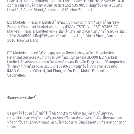
เลขที่ 414198 EC Markets financial Limited จดทะเบียนเป็นบริษัทต่างชาติใน
ออสเตรเลีย ภายใต้เลขทะเบียน ARBN 152 535 085 มีที่อยู่ที่ใช้จดทะเบียนคือ
Level 1, 1 Albert Street, Auckland 1010, New Zealand
EC Markets Financial Limited ได้รับอนุญาตและมีการกำกับดูแลโดย New
Zealand Financial Markets Authority (FMA), FSPR No. FSP197465 EC
Markets Financial Limited จดทะเบียนในประเทศนิวซีแลนด์ ภายใต้เลขทะเบียน
บริษัท 2446590 มีที่อยู่ที่ใช้จดทะเบียนคือ Level 1, 1 Albert Street, Auckland
1010, New Zealand
EC Markets Limited ได้รับอนุญาตและมีการกำกับดูแลโดย Seychelles
Financial Services Authority (FSA) ใบอนุญาตเลขที่ SD009 EC Markets
Limited เป็นบริษัทการลงทุนในเซเชลส์ จดทะเบียนกับ Registrar of Companies
ในเซเชลส์ ภายใต้เลขทะเบียน 8413793-1 มีที่อยู่ที่ใช้ในการจดทะเบียนคือ
IMAD Complex, Office 4, 3rd Floor, Ile Du Port, Mahé, Republic of
Seychelles.
ข้อความสงวนสิทธิ์
ข้อมูลที่ให้ไว้บนเว็บไซต์นี้ไม่ได้มีวัตถุประสงค์สำหรับผู้ที่พำนักในสหราช
อาณาจักร สหภาพยุโรป สหรัฐอเมริกา หรือเขตอำนาจศาลอื่นใด ที่การเผยแพร่
หรือการใช้งานอาจขัดต่อกฎหมายในท้องถิ่น ระเบียบข้อบังคับ หรือมาตรการคว่ำ
บาตร