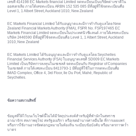
เลขที่ 414198 EC Markets financial Limited จดทะเบียนเป็นบริษัทต่างชาติใน
ออสเตรเลีย ภายใต้เลขทะเบียน ARBN 152 535 085 มีที่อยู่ที่ใช้จดทะเบียนคือ
Level 1, 1 Albert Street, Auckland 1010, New Zealand
EC Markets Financial Limited ได้รับอนุญาตและมีการกำกับดูแลโดย New
Zealand Financial Markets Authority (FMA), FSPR No. FSP197465 EC
Markets Financial Limited จดทะเบียนในประเทศนิวซีแลนด์ ภายใต้เลขทะเบียน
บริษัท 2446590 มีที่อยู่ที่ใช้จดทะเบียนคือ Level 1, 1 Albert Street, Auckland
1010, New Zealand
EC Markets Limited ได้รับอนุญาตและมีการกำกับดูแลโดย Seychelles
Financial Services Authority (FSA) ใบอนุญาตเลขที่ SD009 EC Markets
Limited เป็นบริษัทการลงทุนในเซเชลส์ จดทะเบียนกับ Registrar of Companies
ในเซเชลส์ ภายใต้เลขทะเบียน 8413793-1 มีที่อยู่ที่ใช้ในการจดทะเบียนคือ
IMAD Complex, Office 4, 3rd Floor, Ile Du Port, Mahé, Republic of
Seychelles.
ข้อความสงวนสิทธิ์
ข้อมูลที่ให้ไว้บนเว็บไซต์นี้ไม่ได้มีวัตถุประสงค์สำหรับผู้ที่พำนักในสหราช
อาณาจักร สหภาพยุโรป สหรัฐอเมริกา หรือเขตอำนาจศาลอื่นใด ที่การเผยแพร่
หรือการใช้งานอาจขัดต่อกฎหมายในท้องถิ่น ระเบียบข้อบังคับ หรือมาตรการคว่ำ
บาตร