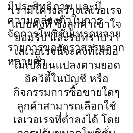
มีประสิทธิภาพ และมี
เรามีโครงสร้างเลเวอเรจ
ความคล่องตัวในการ
แบบคงที่ ซึ่งลูกค้าเข้าใจ
จัดการโพซิชั่นเทรดหลาย
ยอมรับ และรับทราบว่า
รายการของตราสารหลาก
เลเวอเรจนี้จะคงที่เสมอ
หลายตัว
ไม่เปลี่ยนแปลงตามยอด
อิควิตี้ในบัญชี หรือ
กิจกรรมการซื้อขายใดๆ
ลูกค้าสามารถเลือกใช้
เลเวอเรจที่ต่ำลงได้ โดย