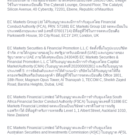
ทะเบียนในสาธารณรัฐมอริเชียสภายใต้เลขทะเบียนบริษัท 188565 GBC มีที่อยู่ที่
ใช้ในการจดทะเบียนคือ The Cyberati Lounge, Ground Floor, The Catalyst,
Silicon Avenue, 40 Cybercity, 72201, Ebene, Republic of Mauritius
EC Markets Group Ltd ได้รับอนุญาตและมีการกำกับดูแลโดย Financial
Conduct Authority (FCA), FRN: 571881 EC Markets Group Ltd จดทะเบียนใน
ประเทศอังกฤษและเวลส์ (เลขที่ 07601714) มีที่อยู่ที่ใช้ในการจดทะเบียนคือ
Parksworth House, 30 City Road, EC1Y 2AY, London, UK
EC Markets Securities & Financial Promotion L.L.C จัดตั้งขึ้นในรูปแบบบริษัท
จำกัด ภายใต้กฎหมายของดูไบ สหรัฐอาหรับเอมิเรตส์ (UAE) และกฎหมายของ
รัฐบาลกลาง UAE ภายใต้เลขทะเบียน 2430405 EC Markets Securities &
Financial Promotion L.L.C ได้รับอนุญาตและมีการกำกับดูแลโดย Capital
Market Authority (CMA) (ใบอนุญาตเลขที่ 20200000281) และถือใบอนุญาต
ประเภทที่ 5: การจัดอันดับและการให้คำแนะนำ บริษัทไม่ได้รับอนุญาตให้ถือ
ครองทรัพย์สินหรือเงินของลูกค้า มีที่อยู่ที่ใช้ในการจดทะเบียนคือ Office 1801,
18th Floor, Magnum Opus Tower, Al Thanayah 1, TECOM C, Sheikh Zayed
Road, Barsha Heights, Dubai, UAE
EC Markets Financial Limited ได้รับอนุญาตและมีการกำกับดูแลโดย South
Africa Financial Sector Conduct Authority (FSCA) ใบอนุญาตเลขที่ 51886 EC
Markets Financial Limited จดทะเบียนเป็นบริษัทต่างชาติในสาธารณรัฐ
แอฟริกาใต้ มีที่อยู่สำหรับการเทรดคือ Level 1, 1 Albert Street, Auckland 1010,
New Zealand
EC Markets Financial Limited ได้รับอนุญาตและมีการกำกับดูแลโดย
Australian Securities and Investments Commission (ASIC) ใบอนุญาต AFSL