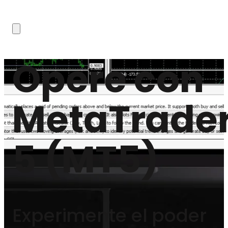
Opere con
MetaTrade
5 (MT5)
Experimente el poder