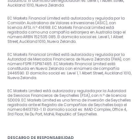
Sudáfrica. El domicilio de negociación es: Level 1, 1 Albert Street,
Auckland 1010, Nueva Zelanda.
EC Markets Financial Limited está autorizada y regulada por la
Comisión Australiana de Valores e Inversiones (ASIC), con
licencia AFSL n.º 414198. EC Markets Financial Limited está
registrada como una compañía extranjera en Australia bajo el
número ARBN 152 535 085. El domicilio social es: Level 1, 1 Albert
Street, Auckland 1010, Nueva Zelanda.
EC Markets Financial Limited está autorizada y regulada por la
Autoridad de Mercados Financieros de Nueva Zelanda (FMA), con
número FSPR FSP197465. EC Markets Financial Limited está
constituida en Nueva Zelanda con el número de compañía
2446590. El domicilio social es: Level 1, 1 Albert Street, Auckland 1010,
Nueva Zelanda.
EC Markets Limited está autorizada y regulada por la Autoridad
de Servicios Financieros de Seychelles (FSA), con n.º de licencia
SD009. EC Markets Limited es una firma de inversión de Seychelles
registrada ante el Registro de Compañías de Seychelles bajo el
número 8413793-1. El domicilio social es: IMAD Complex, Office 4,
3rd Floor, Ile Du Port, Mahé, Republic of Seychelles.
DESCARGO DE RESPONSABILIDAD