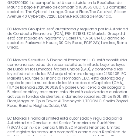
GB21200130. La compañía está constituida en la República de
Mauricio bajo el número de compañía 188565 GBC. Su domicilio
social es: The Cyberati Lounge, Ground Floor, The Catalyst, Silicon
Avenue, 40 Cybercity, 72201, Ebene, República de Mauricio.
EC Markets Group Ltd está autorizada y regulada por la Autoridad
de Conducta Financiera (FCA), FRN: 571881. EC Markets Group Ltd
está constituida en Inglaterra y Gales (n.º 07601714). El domicilio
social es: Parksworth House, 30 City Road, EC1Y 2AY, Londres, Reino
Unido.
EC Markets Securities & Financial Promotion L.L.C. está constituida
como una sociedad de responsabilidad limitada bajo las leyes
de Dubái en los Emiratos Árabes Unidos (EAU), y conforme a las
leyes federales de los EAU bajo el número de registro 2430405. EC
Markets Securities & Financial Promotion L.L.C. está autorizada y
regulada por la Autoridad de los Mercados de Capitales (CMA),
(n.º de licencia 20200000281) y posee una licencia de categoría
5: clasificación y asesoramiento. No está autorizada a custodiar
activos ni fondos de clientes. El domicilio social es: Office 1801, 18th
Floor, Magnum Opus Tower, Al Thanayah 1, TECOM C, Sheikh Zayed
Road, Barsha Heights, Dubái, EAU.
EC Markets Financial Limited está autorizada y regulada por la
Autoridad de Conducta del Sector Financiero de Sudáfrica
(FSCA), con n.º de licencia 51886. EC Markets Financial Limited
está registrada como una compañía externa en la República de