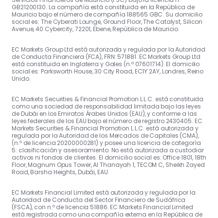
GB21200130. La compañía está constituida en la República de
Mauricio bajo el número de compañía 188565 GBC. Su domicilio
social es: The Cyberati Lounge, Ground Floor, The Catalyst, Silicon
Avenue, 40 Cybercity, 72201, Ebene, República de Mauricio.
EC Markets Group Ltd está autorizada y regulada por la Autoridad
de Conducta Financiera (FCA), FRN: 571881. EC Markets Group Ltd
está constituida en Inglaterra y Gales (n.º 07601714). El domicilio
social es: Parksworth House, 30 City Road, EC1Y 2AY, Londres, Reino
Unido.
EC Markets Securities & Financial Promotion L.L.C. está constituida
como una sociedad de responsabilidad limitada bajo las leyes
de Dubái en los Emiratos Árabes Unidos (EAU), y conforme a las
leyes federales de los EAU bajo el número de registro 2430405. EC
Markets Securities & Financial Promotion L.L.C. está autorizada y
regulada por la Autoridad de los Mercados de Capitales (CMA),
(n.º de licencia 20200000281) y posee una licencia de categoría
5: clasificación y asesoramiento. No está autorizada a custodiar
activos ni fondos de clientes. El domicilio social es: Office 1801, 18th
Floor, Magnum Opus Tower, Al Thanayah 1, TECOM C, Sheikh Zayed
Road, Barsha Heights, Dubái, EAU.
EC Markets Financial Limited está autorizada y regulada por la
Autoridad de Conducta del Sector Financiero de Sudáfrica
(FSCA), con n.º de licencia 51886. EC Markets Financial Limited
está registrada como una compañía externa en la República de