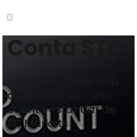
Conta STD
Eleve su experiencia
de trading con una
cuenta estándar de
EC Markets