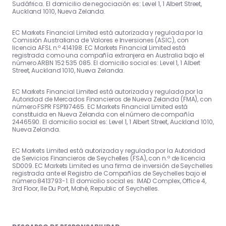
Sudáfrica. El domicilio de negociación es: Level 1, 1 Albert Street,
Auckland 1010, Nueva Zelanda.
EC Markets Financial Limited está autorizada y regulada por la
Comisión Australiana de Valores e Inversiones (ASIC), con
licencia AFSL n.º 414198. EC Markets Financial Limited está
registrada como una compañía extranjera en Australia bajo el
número ARBN 152 535 085. El domicilio social es: Level 1, 1 Albert
Street, Auckland 1010, Nueva Zelanda.
EC Markets Financial Limited está autorizada y regulada por la
Autoridad de Mercados Financieros de Nueva Zelanda (FMA), con
número FSPR FSP197465. EC Markets Financial Limited está
constituida en Nueva Zelanda con el número de compañía
2446590. El domicilio social es: Level 1, 1 Albert Street, Auckland 1010,
Nueva Zelanda.
EC Markets Limited está autorizada y regulada por la Autoridad
de Servicios Financieros de Seychelles (FSA), con n.º de licencia
SD009. EC Markets Limited es una firma de inversión de Seychelles
registrada ante el Registro de Compañías de Seychelles bajo el
número 8413793-1. El domicilio social es: IMAD Complex, Office 4,
3rd Floor, Ile Du Port, Mahé, Republic of Seychelles.