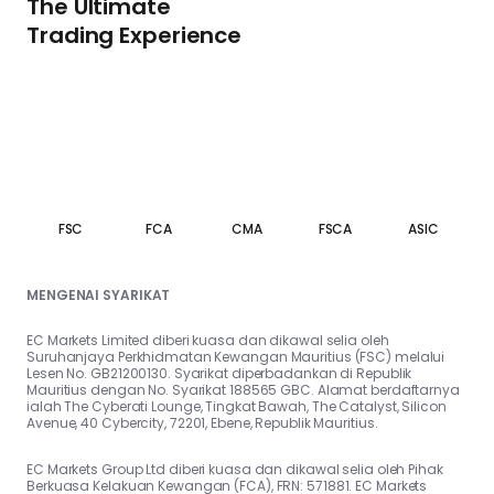
The Ultimate
Trading Experience
FSC
FCA
CMA
FSCA
ASIC
MENGENAI SYARIKAT
EC Markets Limited diberi kuasa dan dikawal selia oleh
Suruhanjaya Perkhidmatan Kewangan Mauritius (FSC) melalui
Lesen No. GB21200130. Syarikat diperbadankan di Republik
Mauritius dengan No. Syarikat 188565 GBC. Alamat berdaftarnya
ialah The Cyberati Lounge, Tingkat Bawah, The Catalyst, Silicon
Avenue, 40 Cybercity, 72201, Ebene, Republik Mauritius.
EC Markets Group Ltd diberi kuasa dan dikawal selia oleh Pihak
Berkuasa Kelakuan Kewangan (FCA), FRN: 571881. EC Markets