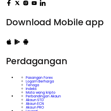
Download
Mobile app
Perdagangan
Pasangan Forex
Logam Berharga
Tenaga
Indeks
Mata wang kripto
Perbandingan Akaun
Akaun STD
Akaun ECN
Akaun PRO