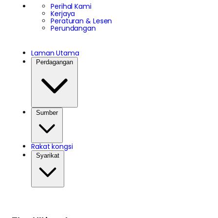
Perihal Kami
Kerjaya
Peraturan & Lesen
Perundangan
Laman Utama
Perdagangan
Sumber
Rakat kongsi
Syarikat