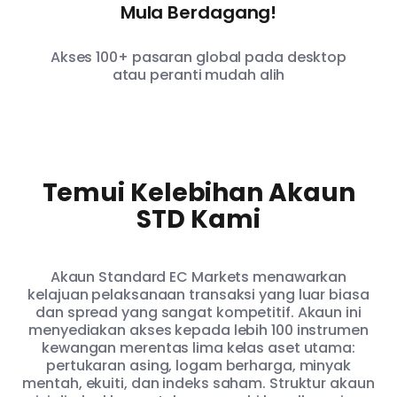
Mula Berdagang!
Akses 100+ pasaran global pada desktop
atau peranti mudah alih
Temui Kelebihan Akaun
STD Kami
Akaun Standard EC Markets menawarkan
kelajuan pelaksanaan transaksi yang luar biasa
dan spread yang sangat kompetitif. Akaun ini
menyediakan akses kepada lebih 100 instrumen
kewangan merentas lima kelas aset utama:
pertukaran asing, logam berharga, minyak
mentah, ekuiti, dan indeks saham. Struktur akaun