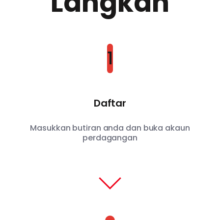
Langkah
1
Daftar
Masukkan butiran anda dan buka akaun
perdagangan