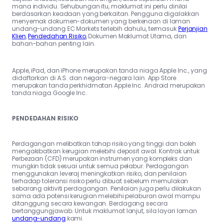
mana individu. Sehubungan itu, maklumat ini perlu dinilai
berdasarkan keadaan yang berkaitan. Pengguna digalakkan
menyemak dokumen-dokumen yang berkenaan di laman
undang-undang EC Markets terlebih dahulu, termasuk
Perjanjian
Klien
,
Pendedahan Risiko
, Dokumen Maklumat Utama, dan
bahan-bahan penting lain.
Apple, iPad, dan iPhone merupakan tanda niaga Apple Inc., yang
didaftarkan di A.S. dan negara-negara lain. App Store
merupakan tanda perkhidmatan Apple Inc. Android merupakan
tanda niaga Google Inc.
PENDEDAHAN RISIKO
Perdagangan melibatkan tahap risiko yang tinggi dan boleh
mengakibatkan kerugian melebihi deposit awal. Kontrak untuk
Perbezaan (CFD) merupakan instrumen yang kompleks dan
mungkin tidak sesuai untuk semua pelabur. Perdagangan
menggunakan leveraj meningkatkan risiko, dan penilaian
terhadap toleransi risiko perlu dibuat sebelum memulakan
sebarang aktiviti perdagangan. Penilaian juga perlu dilakukan
sama ada potensi kerugian melebihi pelaburan awal mampu
ditanggung secara kewangan. Berdagang secara
bertanggungjawab. Untuk maklumat lanjut, sila layari laman
undang-undang
kami.