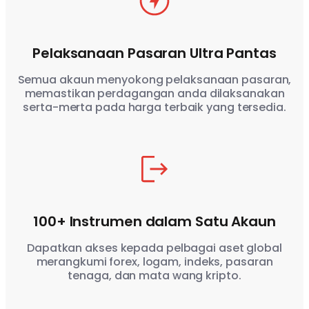
Pelaksanaan Pasaran Ultra Pantas
Semua akaun menyokong pelaksanaan pasaran,
memastikan perdagangan anda dilaksanakan
serta-merta pada harga terbaik yang tersedia.
100+ Instrumen dalam Satu Akaun
Dapatkan akses kepada pelbagai aset global
merangkumi forex, logam, indeks, pasaran
tenaga, dan mata wang kripto.