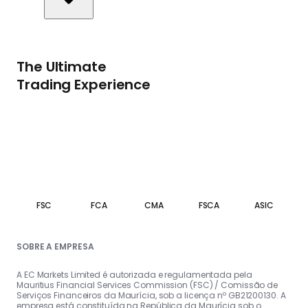
The Ultimate
Trading Experience
FSC
FCA
CMA
FSCA
ASIC
SOBRE A EMPRESA
A EC Markets Limited é autorizada e regulamentada pela
Mauritius Financial Services Commission (FSC) / Comissão de
Serviços Financeiros da Maurícia, sob a licença nº GB21200130. A
empresa está constituída na República da Maurícia sob o