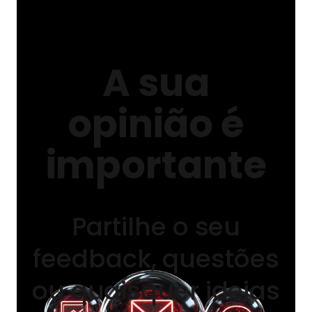
passo
A sua
opinião é
Todas as suas dúvidas e questões ajudam-
nos a melhorar os nossos produtos e
importante
serviços. Por favor, não hesite em pedir
ajuda através dos seguintes dados de
contacto.
Partilhe o seu
feedback, questões
ou quaisquer ideias