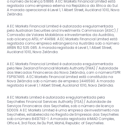
o número de licença 51886. A EC Markets Financial Limited está
registada como empresa externa na República da África do Sul.
A morada operacional é Level 1, 1 Albert Street, Auckland 1010, Nova
Zelândia.
A EC Markets Financial Limited é autorizada e regulamentada
pela Australian Securities and Investments Commission (ASIC) /
Comissão de Valores Mobiliários e Investimentos da Austrália,
sob a licença AFSL nº 414198. A EC Markets Financial Limited está
registada como empresa estrangeira na Austrália sob o número
ARBN 152 535 085. A morada registada é Level 1, 1 Albert Street,
Auckland 1010, Nova Zelândia.
A EC Markets Financial Limited é autorizada e regulamentada
pela New Zealand Financial Markets Authority (FMA) / Autoridade
dos Mercados Financeiros da Nova Zelândia, com o número FSPR
FSP197465. A EC Markets Financial Limited está constituída na
Nova Zelândia sob o número de empresa 2446590. A morada
registada é Level 1, 1 Albert Street, Auckland 1010, Nova Zelândia.
A EC Markets Limited é autorizada e regulamentada pela
Seychelles Financial Services Authority (FSA) / Autoridade de
Serviços Financeiros das Seychelles, sob o número de licença
SD009. A EC Markets Limited é uma empresa de investimento nas
Seychelles, estabelecida no Registo de Empresas das Seychelles
sob o número 8413793-1. A morada registada é IMAD Complex,
Office 4, 3rd Floor, Ile Du Port, Mahé, Republic of Seychelles.