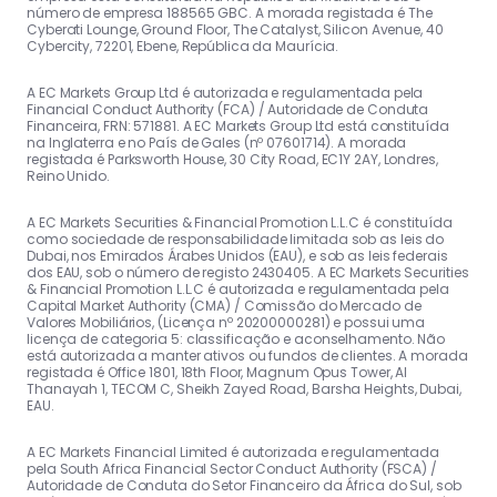
número de empresa 188565 GBC. A morada registada é The
Cyberati Lounge, Ground Floor, The Catalyst, Silicon Avenue, 40
Cybercity, 72201, Ebene, República da Maurícia.
A EC Markets Group Ltd é autorizada e regulamentada pela
Financial Conduct Authority (FCA) / Autoridade de Conduta
Financeira, FRN: 571881. A EC Markets Group Ltd está constituída
na Inglaterra e no País de Gales (nº 07601714). A morada
registada é Parksworth House, 30 City Road, EC1Y 2AY, Londres,
Reino Unido.
A EC Markets Securities & Financial Promotion L.L.C é constituída
como sociedade de responsabilidade limitada sob as leis do
Dubai, nos Emirados Árabes Unidos (EAU), e sob as leis federais
dos EAU, sob o número de registo 2430405. A EC Markets Securities
& Financial Promotion L.L.C é autorizada e regulamentada pela
Capital Market Authority (CMA) / Comissão do Mercado de
Valores Mobiliários, (Licença nº 20200000281) e possui uma
licença de categoria 5: classificação e aconselhamento. Não
está autorizada a manter ativos ou fundos de clientes. A morada
registada é Office 1801, 18th Floor, Magnum Opus Tower, Al
Thanayah 1, TECOM C, Sheikh Zayed Road, Barsha Heights, Dubai,
EAU.
A EC Markets Financial Limited é autorizada e regulamentada
pela South Africa Financial Sector Conduct Authority (FSCA) /
Autoridade de Conduta do Setor Financeiro da África do Sul, sob