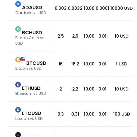
바랍니다.
ADAUSD
0.003
0.0032
10.00
0.0001
10000 USD
Cardano vs USD
BCHUSD
2.5
2.6
10.00
0.01
10 USD
Bitcoin Cash vs 
USD
BTCUSD
16
16.2
10.00
0.01
1 USD
Bitcoin vs USD
ETHUSD
2
2.2
10.00
0.01
10 USD
Ethereum vs USD
LTCUSD
0.3
0.31
10.00
0.01
100 USD
Litecoin vs USD