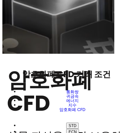
암호화폐
암호화폐 CFD 거래 조건
CFD
통화쌍
귀금속
에너지
지수
암호화폐 CFD
STD
ECN