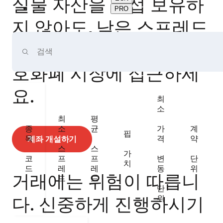
실물 자산을 직접 보유하
PRO
지 않아도, 낮은 스프레드
와 강력한 레버리지로 암
호화폐 시장에 접근하세
요.
최
소
최
평
종
소
균
가
계
핍
목
격
약
계좌 개설하기
스
스
가
코
프
프
변
단
치
드
레
레
동
위
거래에는 위험이 따릅니
드
드
단
다. 신중하게 진행하시기
위