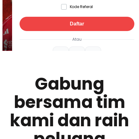
Kode Referal
Daftar
Atau
Sudah punya akun? Masuk
Masuk ke Akun Anda
Gabung
Dengan mengklik, saya mengakui & menyetujui bahwa:
Akun trading saya akan terdaftar dalam
EC Markets
bersama tim
Limited (Mauritius)
dan akan diatur berdasarkan
Perjanjian Klien
&
Kebijakan Privasi
.
kami dan raih
peluang