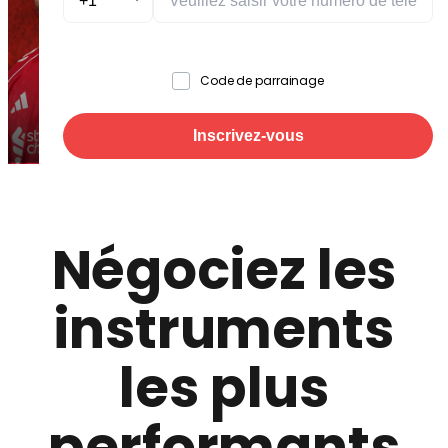
Code de parrainage
Inscrivez-vous
Ou
Négociez les
Vous avez déjà un compte ?
Connectez-vous à
instruments
votre compte
En cliquant ici, je reconnais & j'accepte que :
les plus
Mon compte de trading sera enregistré auprès d'
EC
Markets Limited (Mauritius)
et sera régi par le
contrat client
& la
politique de confidentialité
.
performants