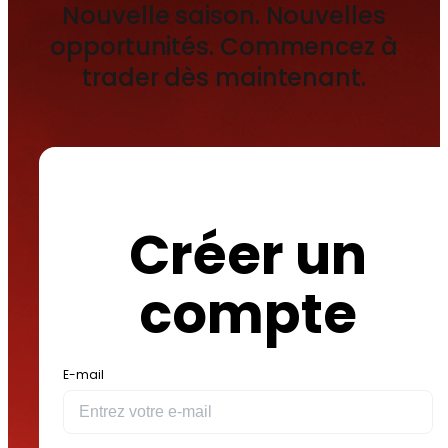
Nouvelle saison. Nouvelles
opportunités. Commencez à
trader dès maintenant.
Créer un
compte
E-mail