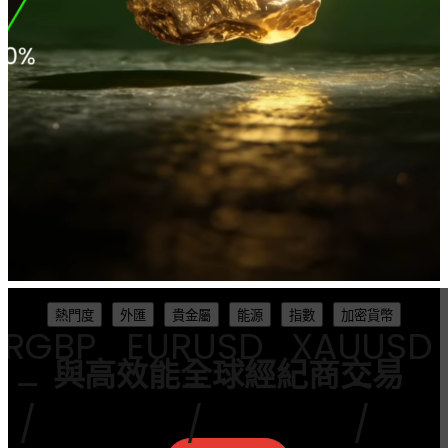
熱門度
外匯
貴金屬
能源
指數
加密貨幣
BP
EURUSD
XAUUSD
XT
與高效能全球經紀商交易
–
–
/
/