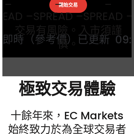
–
–
開始交易
D
–
SPREAD
–
SPREAD
–
SP
交易有風險。入市須謹
即時（參考價）已更新
09:
慎。
極致交易體驗
十餘年來，EC Markets
始終致力於為全球交易者